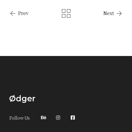
Prev
Next
Ødger
Follow Us